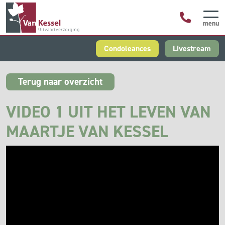
menu
Condoleances
Livestream
Terug naar overzicht
VIDEO 1 UIT HET LEVEN VAN
MAARTJE VAN KESSEL