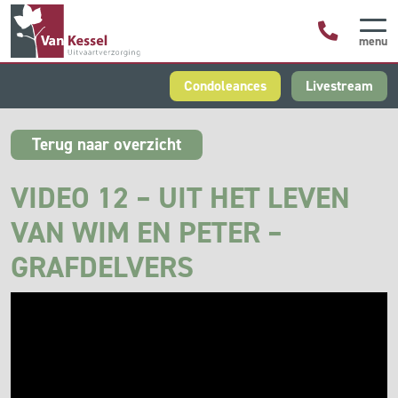
menu
Condoleances
Livestream
Terug naar overzicht
VIDEO 12 – UIT HET LEVEN
VAN WIM EN PETER –
GRAFDELVERS