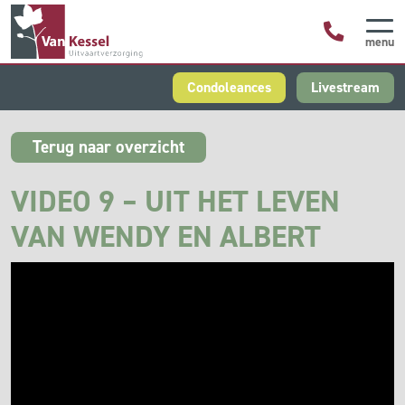
menu
Condoleances
Livestream
Terug naar overzicht
VIDEO 9 – UIT HET LEVEN
VAN WENDY EN ALBERT